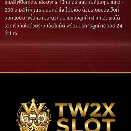
เกมส์ไพ่ป๊อกเด้ง, เสือมังกร, โป๊กเกอร์ และเกมส์อื่นๆ มากกว่า
200 เกมส์ ให้คุณเล่นจนหนำใจ ไม่มีเบื่อ ด้วยระบบของเว็บที่
ออกแบบมาเพื่อความสะดวกสบายของลูกค้า ฝากถอนเงินได้
รวดเร็วทันใจด้วยระบบอัตโนมัติ พร้อมบริการลูกค้าตลอด 24
ชั่วโมง