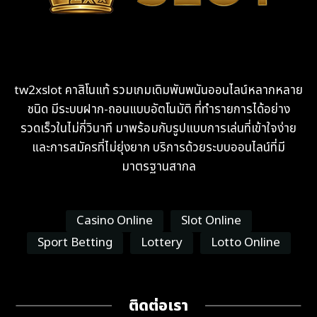
tw2xslot คาสิโนแท้ รวมเกมเดิมพันพนันออนไลน์หลากหลาย
ชนิด มีระบบฝาก-ถอนแบบอัตโนมัติ ที่ทำรายการได้อย่าง
รวดเร็วในไม่กี่วินาที มาพร้อมกับรูปแบบการเล่นที่เข้าใจง่าย
และการสมัครที่ไม่ยุ่งยาก บริการด้วยระบบออนไลน์ที่มี
มาตรฐานสากล
Casino Online
Slot Online
Sport Betting
Lottery
Lotto Online
ติดต่อเรา