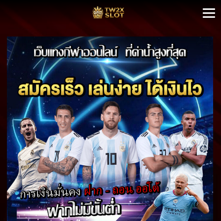
Skip
to
content